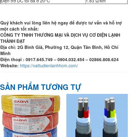
Điện trở DC tối đa ở 20°C
1.83 Ω/km
Quý khách
vui lòng l
iên hệ ngay để được tư vấn và hỗ trợ
một cách tốt nhất
:
CÔNG TY TNHH THƯƠNG MẠI VÀ DỊCH VỤ CƠ ĐIỆN LẠNH
THÀNH ĐẠT
Địa chỉ: 2G Bình Giã, Phường 12, Quận Tân Bình, Hồ Chí
Minh
Điện thoại : 0917.645.749 – 0904.032.454 – 02866.808.624
Website:
https://vattudienlanhhcm.com/
SẢN PHẨM TƯƠNG TỰ