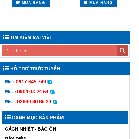
MUA HÀNG
MUA HÀNG
TÌM KIẾM BÀI VIẾT
HỖ TRỢ TRỰC TUYẾN
Mr. :
0917 645 749
Ms. :
0904 03 24 54
Ms. :
02866 80 86 24
DANH MỤC SẢN PHẨM
CÁCH NHIỆT - BẢO ÔN
DÂY DIỆN