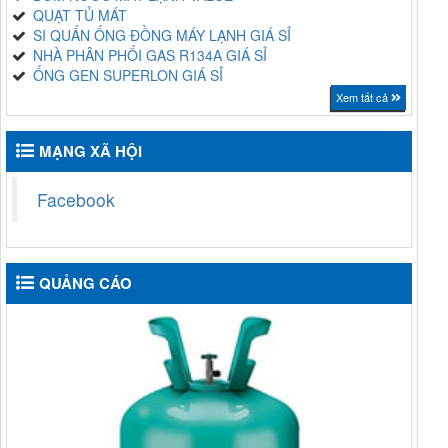
QUẠT TỦ MÁT
SI QUẤN ỐNG ĐỒNG MÁY LẠNH GIÁ SỈ
NHÀ PHÂN PHỐI GAS R134A GIÁ SỈ
ỐNG GEN SUPERLON GIÁ SỈ
Xem tất cả
MẠNG XÃ HỘI
Facebook
QUẢNG CÁO