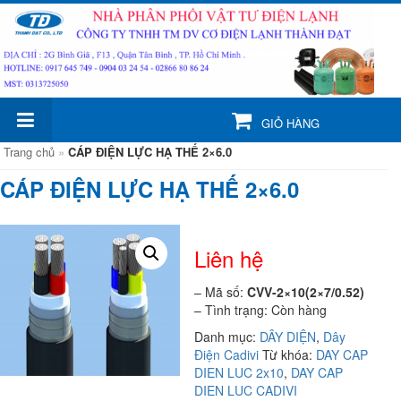
GIỎ HÀNG
Trang chủ
»
CÁP ĐIỆN LỰC HẠ THẾ 2×6.0
CÁP ĐIỆN LỰC HẠ THẾ 2×6.0
Liên hệ
– Mã số:
CVV-2×10(2×7/0.52)
– Tình trạng: Còn hàng
Danh mục:
DÂY DIỆN
,
Dây
Điện Cadivi
Từ khóa:
DAY CAP
DIEN LUC 2x10
,
DAY CAP
DIEN LUC CADIVI