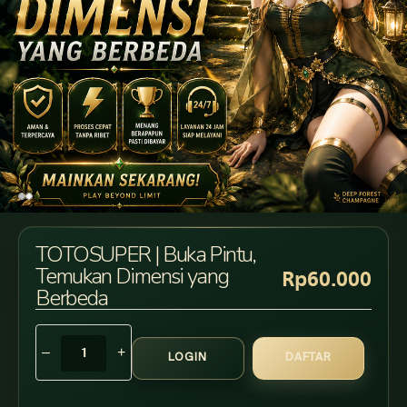
TOTOSUPER | Buka Pintu,
Temukan Dimensi yang
Rp60.000
Harga
Berbeda
normal
Kuantitas
–
+
LOGIN
DAFTAR