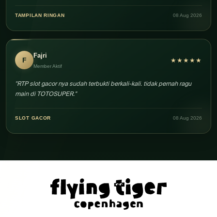
TAMPILAN RINGAN
08 Aug 2026
Fajri
F
★★★★★
Member Aktif
"RTP slot gacor nya sudah terbukti berkali-kali. tidak pernah ragu
main di TOTOSUPER."
SLOT GACOR
08 Aug 2026