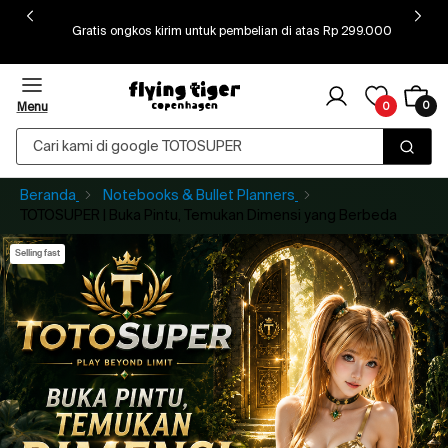
Gratis ongkos kirim untuk pembelian di atas Rp 299.000
Login
Keranjan
0
pelanggan
0
0
Menu
item
Cari kami di google TOTOSUPER
Beranda
Notebooks & Bullet Planners
TOTOSUPER | Buka Pintu, Temukan Dimensi yang Berbeda
Selling fast