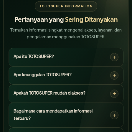
TOTOSUPER INFORMATION
Pertanyaan yang
Sering Ditanyakan
Temukan informasi singkat mengenai akses, layanan, dan
pengalaman menggunakan TOTOSUPER.
Apa itu TOTOSUPER?
Apa keunggulan TOTOSUPER?
Apakah TOTOSUPER mudah diakses?
Bagaimana cara mendapatkan informasi
terbaru?