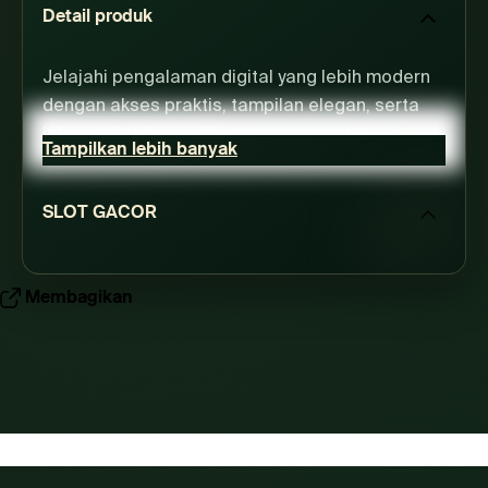
Detail produk
Jelajahi pengalaman digital yang lebih modern
dengan akses praktis, tampilan elegan, serta
informasi terbaru dalam satu tempat.
Tampilkan lebih banyak
TOTOSUPER
SLOT GACOR
Kode produk: 0376-FTIMTF231500140
Membagikan