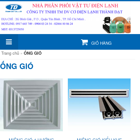
GIỎ HÀNG
Trang chủ
»
ỐNG GIÓ
ỐNG GIÓ