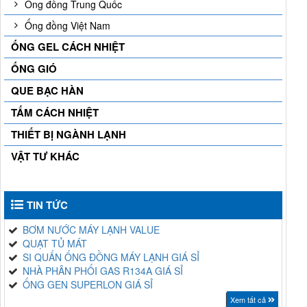
Ống đồng Trung Quốc
Ống đồng Việt Nam
ỐNG GEL CÁCH NHIỆT
ỐNG GIÓ
QUE BẠC HÀN
TẤM CÁCH NHIỆT
THIẾT BỊ NGÀNH LẠNH
VẬT TƯ KHÁC
TIN TỨC
BƠM NƯỚC MÁY LẠNH VALUE
QUẠT TỦ MÁT
SI QUẤN ỐNG ĐỒNG MÁY LẠNH GIÁ SỈ
NHÀ PHÂN PHỐI GAS R134A GIÁ SỈ
ỐNG GEN SUPERLON GIÁ SỈ
Xem tất cả