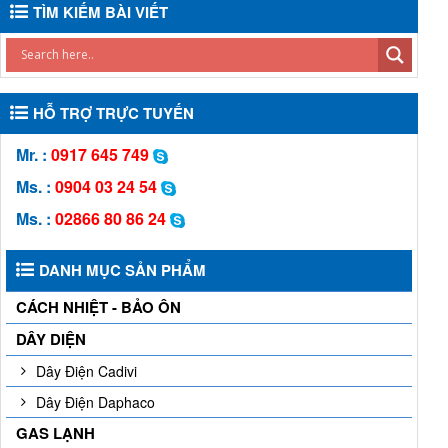
TÌM KIẾM BÀI VIẾT
HỖ TRỢ TRỰC TUYẾN
Mr. :
0917 645 749
Ms. :
0904 03 24 54
Ms. :
02866 80 86 24
DANH MỤC SẢN PHẨM
CÁCH NHIỆT - BẢO ÔN
DÂY DIỆN
Dây Điện Cadivi
Dây Điện Daphaco
GAS LẠNH