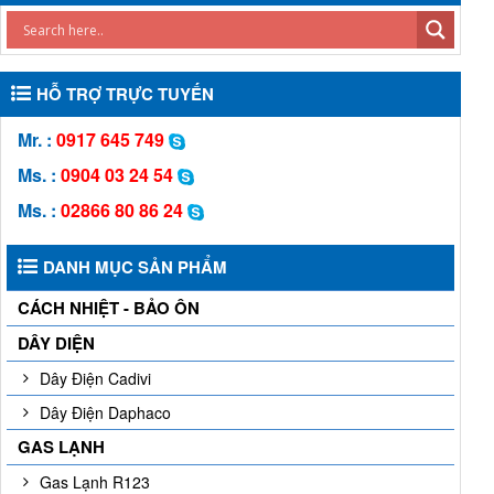
HỖ TRỢ TRỰC TUYẾN
Mr. :
0917 645 749
Ms. :
0904 03 24 54
Ms. :
02866 80 86 24
DANH MỤC SẢN PHẨM
CÁCH NHIỆT - BẢO ÔN
DÂY DIỆN
Dây Điện Cadivi
Dây Điện Daphaco
GAS LẠNH
Gas Lạnh R123