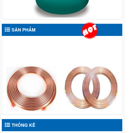
SẢN PHẨM
ỐNG ĐỒNG TRUNG
ỐNG ĐỒNG TRUNG
THỐNG KÊ
QUỐC HUAHONG DẠNG
QUỐC HAILIANG DẠNG
CUỘN
CUỘN