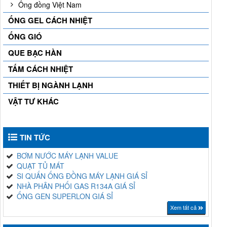
Ống đồng Việt Nam
ỐNG GEL CÁCH NHIỆT
ỐNG GIÓ
QUE BẠC HÀN
TẤM CÁCH NHIỆT
THIẾT BỊ NGÀNH LẠNH
VẬT TƯ KHÁC
TIN TỨC
BƠM NƯỚC MÁY LẠNH VALUE
QUẠT TỦ MÁT
SI QUẤN ỐNG ĐỒNG MÁY LẠNH GIÁ SỈ
NHÀ PHÂN PHỐI GAS R134A GIÁ SỈ
ỐNG GEN SUPERLON GIÁ SỈ
Xem tất cả