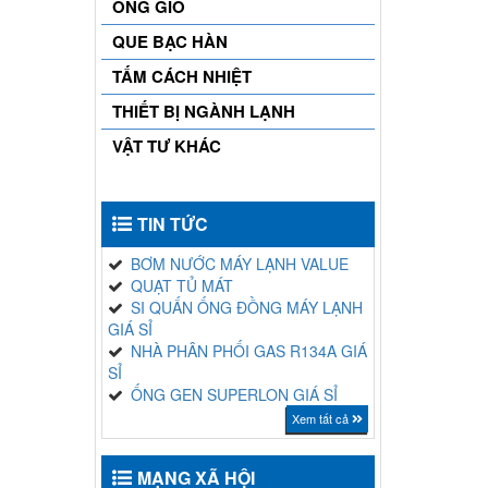
ỐNG GIÓ
QUE BẠC HÀN
TẤM CÁCH NHIỆT
THIẾT BỊ NGÀNH LẠNH
VẬT TƯ KHÁC
TIN TỨC
BƠM NƯỚC MÁY LẠNH VALUE
QUẠT TỦ MÁT
SI QUẤN ỐNG ĐỒNG MÁY LẠNH
GIÁ SỈ
NHÀ PHÂN PHỐI GAS R134A GIÁ
SỈ
ỐNG GEN SUPERLON GIÁ SỈ
Xem tất cả
MẠNG XÃ HỘI