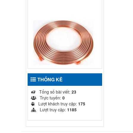
ỐNG ĐỒNG TRUNG QUỐC
HUAHONG DẠNG CUỘN
THỐNG KÊ
10,000
₫
Tổng số bài viết:
23
MUA HÀNG
Trực tuyến:
0
Lượt khách truy cập:
175
Lượt truy cập:
1185