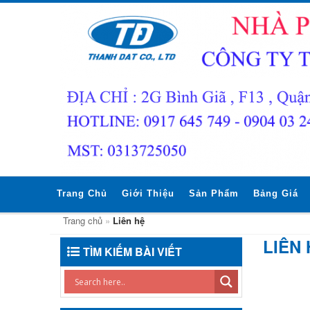
Trang Chủ
Giới Thiệu
Sản Phẩm
Bảng Giá
Trang chủ
»
Liên hệ
LIÊN 
TÌM KIẾM BÀI VIẾT