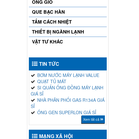
ỐNG GIÓ
QUE BẠC HÀN
TẤM CÁCH NHIỆT
THIẾT BỊ NGÀNH LẠNH
VẬT TƯ KHÁC
TIN TỨC
BƠM NƯỚC MÁY LẠNH VALUE
QUẠT TỦ MÁT
SI QUẤN ỐNG ĐỒNG MÁY LẠNH
GIÁ SỈ
NHÀ PHÂN PHỐI GAS R134A GIÁ
SỈ
ỐNG GEN SUPERLON GIÁ SỈ
Xem tất cả
MẠNG XÃ HỘI