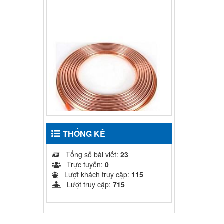
ỐNG ĐỒNG TRUNG QUỐC
THỐNG KÊ
HUAHONG DẠNG CUỘN
10,000
₫
Tổng số bài viết:
23
Trực tuyến:
0
MUA HÀNG
Lượt khách truy cập:
115
Lượt truy cập:
715