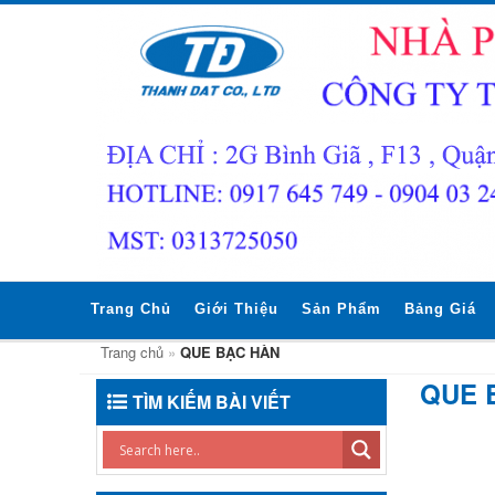
Trang Chủ
Giới Thiệu
Sản Phẩm
Bảng Giá
Trang chủ
»
QUE BẠC HÀN
QUE 
TÌM KIẾM BÀI VIẾT