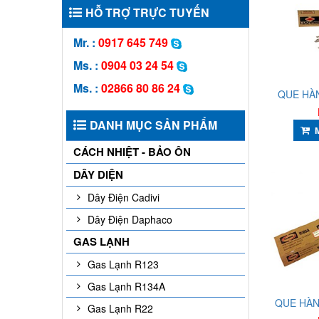
HỖ TRỢ TRỰC TUYẾN
Mr. :
0917 645 749
Ms. :
0904 03 24 54
Ms. :
02866 80 86 24
QUE HÀN
DANH MỤC SẢN PHẨM
CÁCH NHIỆT - BẢO ÔN
DÂY DIỆN
Dây Điện Cadivi
Dây Điện Daphaco
GAS LẠNH
Gas Lạnh R123
Gas Lạnh R134A
QUE HÀN
Gas Lạnh R22