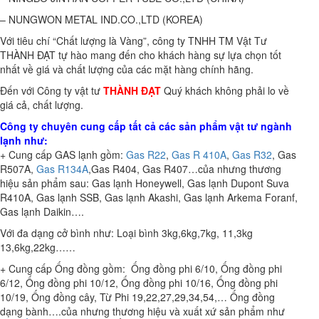
– NUNGWON METAL IND.CO.,LTD (KOREA)
Với tiêu chí “Chất lượng là Vàng”, công ty TNHH TM Vật Tư
THÀNH ĐẠT tự hào mang đến cho khách hàng sự lựa chọn tốt
nhất về giá và chất lượng của các mặt hàng chính hãng.
Đến với Công ty vật tư
THÀNH ĐẠT
Quý khách không phải lo về
giá cả, chất lượng.
Công ty chuyên cung cấp tất cả các sản phẩm vật tư ngành
lạnh như:
+ Cung cấp GAS lạnh gồm:
Gas R22
,
Gas R 410A
,
Gas R32
, Gas
R507A,
Gas R134A
,Gas R404, Gas R407…của nhưng thương
hiệu sản phẩm sau: Gas lạnh Honeywell, Gas lạnh Dupont Suva
R410A, Gas lạnh SSB, Gas lạnh Akashi, Gas lạnh Arkema Foranf,
Gas lạnh Daikin….
Với đa dạng cở bình như: Loại bình 3kg,6kg,7kg, 11,3kg
13,6kg,22kg……
+ Cung cấp Ống đồng gồm: Ống đồng phi 6/10, Ống đồng phi
6/12, Ống đồng phi 10/12, Ống đồng phi 10/16, Ống đồng phi
10/19, Ống đồng cây, Từ Phi 19,22,27,29,34,54,… Ống đồng
dạng bành….của nhưng thương hiệu và xuất xứ sản phẩm như