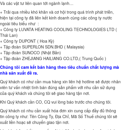
Và các vật tư liên quan tới ngành lạnh…
+ Trải qua nhiều khó khăn và cơ hội trong quá trình phát triễn,
hiện tại công ty đã liên kết kinh doanh cùng các công ty nước
ngoài tiêu biểu như :
+ Công ty LUVATA HEATING COOLING TECHNOLOGIES LTD (
Thái Lan)
+ Công ty DUPONT ( Hoa Kỳ)
+ Tập đoàn SUPERLON SDN.BHD ( Malaysia)
+ Tập đoàn SUNOCO (Nhật Bản)
+ Tập đoàn ZHEJIANG HAILIANG CO.LTD,( Trung Quốc )
Chúng tôi cam kết bán hàng theo tiêu chuẩn chất lượng mà
nhà sản xuất đề ra.
Quý khách có như cần mua hàng xin liên hệ hotline sẽ được nhân
viên tư vấn nhiệt tình bán đúng sản phẩm với nhu cần sử dụng
của quý khách và chúng tôi sẽ giao hàng tận nơi.
Khi Quý khách cần CO, CQ vui lòng báo trước cho chúng tôi.
Quý khách có nhu cần xuất hóa đơn xin cung cấp đầy đủ thông
tin công ty như: Tên Công Ty, Địa Chỉ, Mã Số Thuế chúng tôi sẽ
xuất liền hoạc sẽ chuyển giao tận nơi.