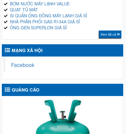
BƠM NƯỚC MÁY LẠNH VALUE
QUẠT TỦ MÁT
SI QUẤN ỐNG ĐỒNG MÁY LẠNH GIÁ SỈ
NHÀ PHÂN PHỐI GAS R134A GIÁ SỈ
ỐNG GEN SUPERLON GIÁ SỈ
Xem tất cả
MẠNG XÃ HỘI
Facebook
QUẢNG CÁO