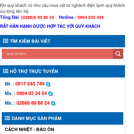
Khi quý khách có nhu cầu mua vật tư nghành điện lạnh quý khách
vui lòng liên hệ.
Tổng Đài
: (0286)6 80 86 24
Hotline :
0904 032 454
RẤT HÂN HẠNH ĐƯỢC HỢP TÁC VỚI QUÝ KHÁCH
TÌM KIẾM BÀI VIẾT
HỖ TRỢ TRỰC TUYẾN
Mr. :
0917 645 749
Ms. :
0904 03 24 54
Ms. :
02866 80 86 24
DANH MỤC SẢN PHẨM
CÁCH NHIỆT - BẢO ÔN