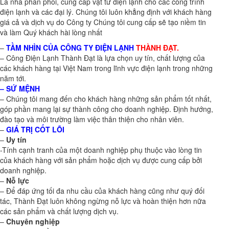
Là nhà phân phối, cung cấp vật tư điện lạnh cho các công trình
điện lạnh và các đại lý. Chúng tôi luôn khẳng định với khách hàng
giá cả và dịch vụ do Công ty Chúng tôi cung cấp sẽ tạo niềm tin
và làm Quý khách hài lòng nhất
–
TẦM NHÌN CỦA CÔNG TY ĐIỆN LẠNH
THÀNH ĐẠT.
– Công Điện Lạnh Thành Đạt là lựa chọn uy tín, chất lượng của
các khách hàng tại Việt Nam trong lĩnh vực điện lạnh trong những
năm tới.
– SỨ MỆNH
– Chúng tôi mang đến cho khách hàng những sản phẩm tốt nhất,
góp phần mang lại sự thành công cho doanh nghiệp. Định hướng,
đào tạo và môi trường làm việc thân thiện cho nhân viên.
–
GIÁ TRỊ CỐT LÕI
–
Uy tín
-Tính cạnh tranh của một doanh nghiệp phụ thuộc vào lòng tin
của khách hàng với sản phẩm hoặc dịch vụ được cung cấp bởi
doanh nghiệp.
–
Nỗ lực
– Để đáp ứng tối đa nhu cầu của khách hàng cũng như quý đối
tác, Thành Đạt luôn không ngừng nỗ lực và hoàn thiện hơn nữa
các sản phẩm và chất lượng dịch vụ.
–
Chuyên nghiệp