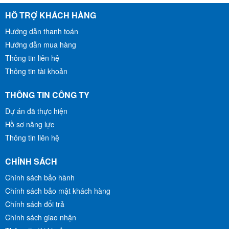
ỐNG ĐỒNG TRUNG
ỐNG ĐỒNG THÁI LAN PHI
QUỐC HAILIANG DẠNG
Φ6(0.51)-Φ10(0.51)
HỖ TRỢ KHÁCH HÀNG
CÂY
Liên Hệ
Liên Hệ
Hướng dẫn thanh toán
MUA HÀNG
MUA HÀNG
Hướng dẫn mua hàng
Thông tin liên hệ
Thông tin tài khoản
THÔNG TIN CÔNG TY
Dự án đã thực hiện
Hồ sơ năng lực
Thông tin liên hệ
CHÍNH SÁCH
Chính sách bảo hành
Chính sách bảo mật khách hàng
Chính sách đổi trả
Chính sách giao nhận