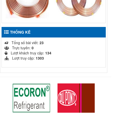
ỐNG ĐỒNG TRUNG
ỐNG ĐỒNG TRUNG
QUỐC HUAHONG DẠNG
QUỐC HAILIANG DẠNG
THỐNG KÊ
CUỘN
CUỘN
10,000
₫
Liên Hệ
Tổng số bài viết:
23
MUA HÀNG
MUA HÀNG
Trực tuyến:
0
Lượt khách truy cập:
134
Lượt truy cập:
1303