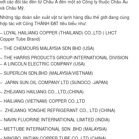
với các đối tác đến từ Châu Á đến một số Công ty thuộc Châu Âu
và Châu Mỹ.
Những tập đoàn sản xuất vật tư lạnh hàng đầu thế giới đang cùng
hợp tác với Công THÀNH ĐẠT tiêu biểu như:
– LOYAL HAILIANG COPPER (THAILAND) CO.,LTD ( LHCT
Copper Tube Brand)
– THE CHEMOURS MALAYSIA SDN BHD (USA)
– THE HARRIS PRODUCTS GROUP-INTERNATIONAL DIVISION
– A LINCOLN ELECTRIC COMPANY (USA)
– SUPERLON SDN.BHD (MALAYSIA/VIETNAM)
– JAPAN SUN OIL COMPANY LTD (SUNOCO -JAPAN)
– ZHEJIANG HAILIANG CO., LTD,(CHINA)
– HAILIANG (VIETNAM) COPPER CO.,LTD
– ZHEJIANG YONGHE REFRIGERANT CO., LTD (CHINA)
– NAVIN FLUORINE INTERNATIONAL LIMITED (INDIA)
– METTUBE INTERNATIONAL SDN .BHD (MALAYSIA)
– NINGBO JINTIAN COPPER TUBE CO.,LTD (CHINA)