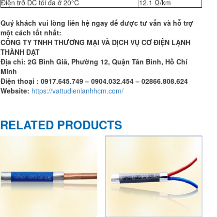
Điện trở DC tối đa ở 20°C
12.1 Ω/km
Quý khách
vui lòng l
iên hệ ngay để được tư vấn và hỗ trợ
một cách tốt nhất
:
CÔNG TY TNHH THƯƠNG MẠI VÀ DỊCH VỤ CƠ ĐIỆN LẠNH
THÀNH ĐẠT
Địa chỉ: 2G Bình Giã, Phường 12, Quận Tân Bình, Hồ Chí
Minh
Điện thoại : 0917.645.749 – 0904.032.454 – 02866.808.624
Website:
https://vattudienlanhhcm.com/
RELATED PRODUCTS