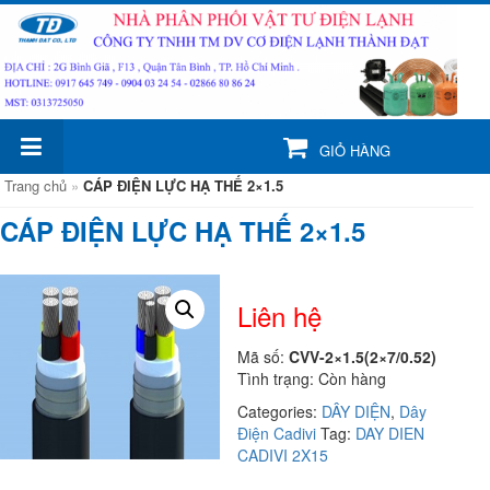
GIỎ HÀNG
Trang chủ
»
CÁP ĐIỆN LỰC HẠ THẾ 2×1.5
CÁP ĐIỆN LỰC HẠ THẾ 2×1.5
Liên hệ
Mã số:
CVV-2×1.5(2×7/0.52)
Tình trạng: Còn hàng
Categories:
DÂY DIỆN
,
Dây
Điện Cadivi
Tag:
DAY DIEN
CADIVI 2X15