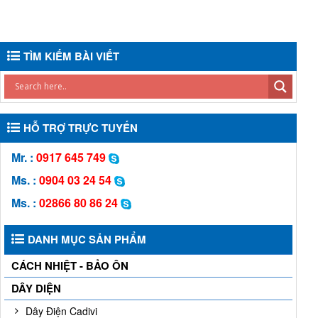
TÌM KIẾM BÀI VIẾT
HỖ TRỢ TRỰC TUYẾN
Mr. :
0917 645 749
Ms. :
0904 03 24 54
Ms. :
02866 80 86 24
DANH MỤC SẢN PHẨM
CÁCH NHIỆT - BẢO ÔN
DÂY DIỆN
Dây Điện Cadivi