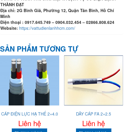
THÀNH ĐẠT
Địa chỉ: 2G Bình Giã, Phường 12, Quận Tân Bình, Hồ Chí
Minh
Điện thoại : 0917.645.749 – 0904.032.454 – 02866.808.624
Website:
https://vattudienlanhhcm.com/
SẢN PHẨM TƯƠNG TỰ
CÁP ĐIỆN LỰC HẠ THẾ 2×4.0
DÂY CÁP FA 2×2.5
Liên hệ
Liên hệ