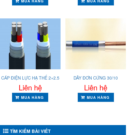
MUA HÀNG
MUA HÀNG
CÁP ĐIỆN LỰC HẠ THẾ 2×2.5
DÂY ĐƠN CỨNG 30/10
Liên hệ
Liên hệ
MUA HÀNG
MUA HÀNG
TÌM KIẾM BÀI VIẾT