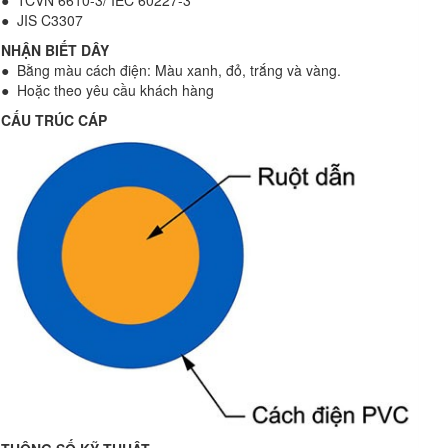
● TCVN 6610-3/ IEC 60227-3
● JIS C3307
NHẬN BIẾT DÂY
● Bằng màu cách điện: Màu xanh, đỏ, trắng và vàng.
● Hoặc theo yêu cầu khách hàng
CẤU TRÚC CÁP