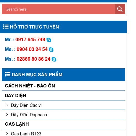
HỖ TRỢ TRỰC TUYẾN
Mr. :
0917 645 749
Ms. :
0904 03 24 54
Ms. :
02866 80 86 24
DANH MỤC SẢN PHẨM
CÁCH NHIỆT - BẢO ÔN
DÂY DIỆN
Dây Điện Cadivi
Dây Điện Daphaco
GAS LẠNH
Gas Lạnh R123