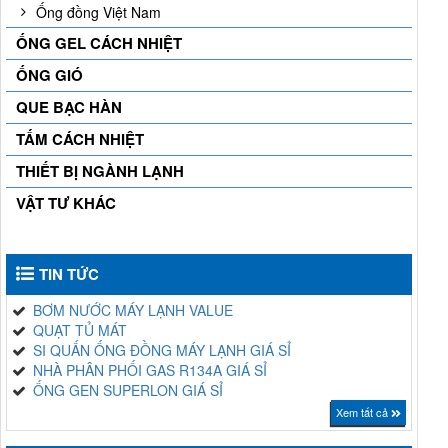
Ống đồng Việt Nam
ỐNG GEL CÁCH NHIỆT
ỐNG GIÓ
QUE BẠC HÀN
TẤM CÁCH NHIỆT
THIẾT BỊ NGÀNH LẠNH
VẬT TƯ KHÁC
TIN TỨC
BƠM NƯỚC MÁY LẠNH VALUE
QUẠT TỦ MÁT
SI QUẤN ỐNG ĐỒNG MÁY LẠNH GIÁ SỈ
NHÀ PHÂN PHỐI GAS R134A GIÁ SỈ
ỐNG GEN SUPERLON GIÁ SỈ
Xem tất cả