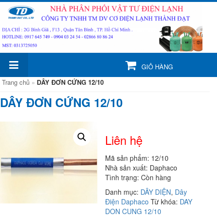
GIỎ HÀNG
Trang chủ
»
DÂY ĐƠN CỨNG 12/10
DÂY ĐƠN CỨNG 12/10
Liên hệ
Mã sản phẩm: 12/10
Nhà sản xuất: Daphaco
Tình trạng: Còn hàng
Danh mục:
DÂY DIỆN
,
Dây
Điện Daphaco
Từ khóa:
DAY
DON CUNG 12/10