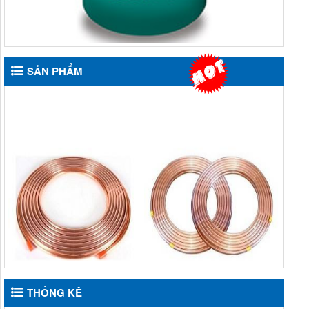
SẢN PHẨM
ỐNG ĐỒNG TRUNG
ỐNG ĐỒNG TRUNG
QUỐC HUAHONG DẠNG
QUỐC HAILIANG DẠNG
THỐNG KÊ
CUỘN
CUỘN