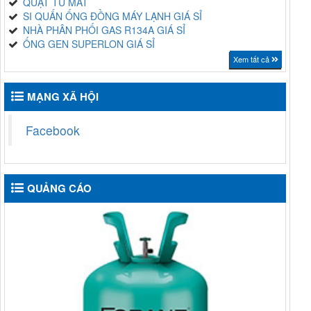
QUẠT TỦ MÁT
SI QUẤN ỐNG ĐỒNG MÁY LẠNH GIÁ SỈ
NHÀ PHÂN PHỐI GAS R134A GIÁ SỈ
ỐNG GEN SUPERLON GIÁ SỈ
Xem tất cả
MẠNG XÃ HỘI
Facebook
QUẢNG CÁO