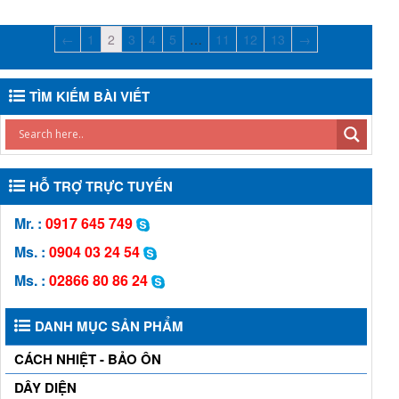
←
1
2
3
4
5
…
11
12
13
→
TÌM KIẾM BÀI VIẾT
HỖ TRỢ TRỰC TUYẾN
Mr. :
0917 645 749
Ms. :
0904 03 24 54
Ms. :
02866 80 86 24
DANH MỤC SẢN PHẨM
CÁCH NHIỆT - BẢO ÔN
DÂY DIỆN