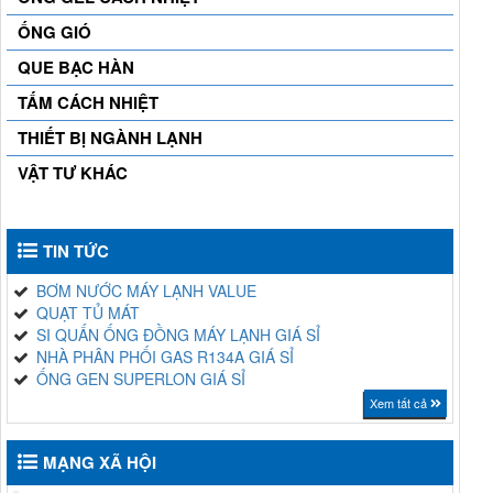
ỐNG GIÓ
QUE BẠC HÀN
TẤM CÁCH NHIỆT
THIẾT BỊ NGÀNH LẠNH
VẬT TƯ KHÁC
TIN TỨC
BƠM NƯỚC MÁY LẠNH VALUE
QUẠT TỦ MÁT
SI QUẤN ỐNG ĐỒNG MÁY LẠNH GIÁ SỈ
NHÀ PHÂN PHỐI GAS R134A GIÁ SỈ
ỐNG GEN SUPERLON GIÁ SỈ
Xem tất cả
MẠNG XÃ HỘI