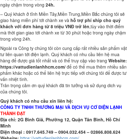
ngày chậm trong vòng
24h.
– Quý khách ở tỉnh Miền Tây,Miền Trung,Miền Bắc chúng tôi sẽ
giao hàng miễn phí tới chành xe và
hỗ trợ phí ship cho quý
khách với đơn hàng từ 8 triệu VNĐ trở lên
,tùy vào thời điểm
mà thời gian giao tới chành xe từ 30 phút hoặc trong ngày chậm
trong vòng 24h.
Ngoài ra Công ty chúng tôi còn cung cấp rất nhiều sản phẩm vật
tư liên quan tới điện lạnh. Quý khách có nhu cầu liên hệ mua
hàng để được giá tốt nhất và có thể truy cập vào trang
Website:
https://vattudienlanhhcm.com/
để có thể mua thêm nhiều sản
phẩm khác hoặc có thể liên hệ trực tiếp với chúng tôi để được tư
vấn nhiệt tình.
Trân trọng cảm ơn quý khách đã tin tưởng và sử dụng dich vụ
của chúng tôi.
Quý khách có nhu cầu xin liên hệ:
CÔNG TY TNHH THƯƠNG MẠI VÀ DỊCH VỤ
CƠ ĐIỆN LẠNH
THÀNH ĐẠT
Địa chỉ:
2G Bình Giã, Phường 12, Quận Tân Bình, Hồ Chí
Minh
Điện thoại :
0917.645.749 – 0904.032.454 – 02866.808.624
Website:
https://vattudienlanhhcm.com/