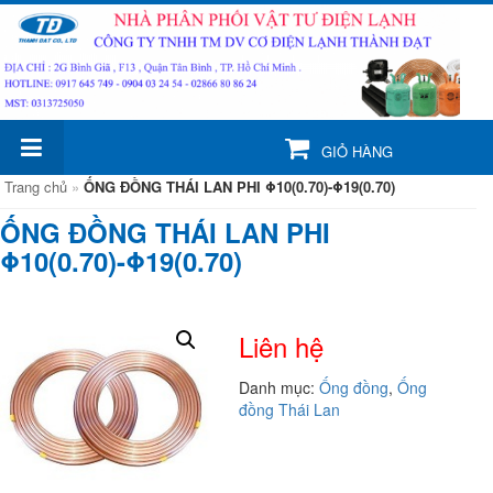
GIỎ HÀNG
Trang chủ
»
ỐNG ĐỒNG THÁI LAN PHI Φ10(0.70)-Φ19(0.70)
ỐNG ĐỒNG THÁI LAN PHI
Φ10(0.70)-Φ19(0.70)
Liên hệ
Danh mục:
Ống đồng
,
Ống
đồng Thái Lan