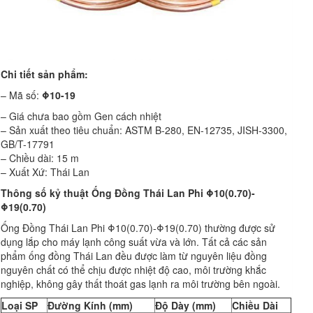
Chi tiết sản phẩm:
– Mã số:
Φ10-19
– Giá chưa bao gồm Gen cách nhiệt
– Sản xuất theo tiêu chuẩn: ASTM B-280, EN-12735, JISH-3300,
GB/T-17791
– Chiều dài: 15 m
– Xuất Xứ: Thái Lan
Thông số kỷ thuật Ống Đồng Thái Lan Phi Φ10(0.70)-
Φ19(0.70)
Ống Đồng Thái Lan Phi Φ10(0.70)-Φ19(0.70) thường được sử
dụng lắp cho máy lạnh công suất vừa và lớn. Tất cả các sản
phẩm ống đồng Thái Lan đều được làm từ nguyên liệu đồng
nguyên chất có thể chịu được nhiệt độ cao, môi trường khắc
nghiệp, không gây thất thoát gas lạnh ra môi trường bên ngoài.
Loại SP
Đường Kính (mm)
Độ Dày (mm)
Chiều Dài