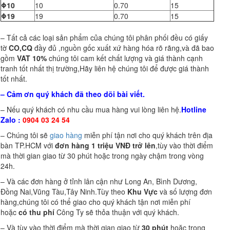
Φ10
10
0.70
15
Φ19
19
0.70
15
– Tất cả các loại sản phẩm của chúng tôi phân phối đều có giấy
tờ
CO,CQ
đầy đủ ,nguồn gốc xuất xứ hàng hóa rõ rãng,và đã bao
gồm
VAT 10%
chúng tôi cam kết chất lượng và giá thành cạnh
tranh tốt nhất thị trường,Hãy liên hệ chúng tôi để được giá thành
tốt nhất.
– Cảm ơn quý khách đã theo dõi bài viết.
– Nếu quý khách có nhu cầu mua hàng vui lòng liên hệ.
Hotline
Zalo :
0904 03 24 54
– Chúng tôi sẽ
giao hàng
miễn phí tận nơi cho quý khách trên địa
bàn TP.HCM với
đơn hàng 1 triệu VNĐ trở lên
,tùy vào thời điểm
mà thời gian giao từ 30 phút hoặc trong ngày chậm trong vòng
24h.
– Và các đơn hàng ở tỉnh lân cận như Long An, Bình Dương,
Đồng Nai,Vũng Tàu,Tây Ninh.Tùy theo
Khu Vực
và số lượng đơn
hàng,chúng tôi có thể giao cho quý khách tận nơi miễn phí
hoặc
có thu phí
Công Ty sẽ thỏa thuận với quý khách.
– Và tùy vào thời điểm mà thời gian giao từ
30 phút
hoặc trong