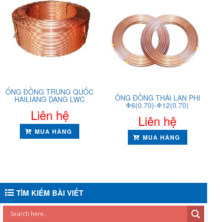
ỐNG ĐỒNG TRUNG QUỐC
ỐNG ĐỒNG THÁI LAN PHI
HAILIANG DẠNG LWC
Φ6(0.70)-Φ12(0.70)
Liên hệ
Liên hệ
MUA HÀNG
MUA HÀNG
TÌM KIẾM BÀI VIẾT