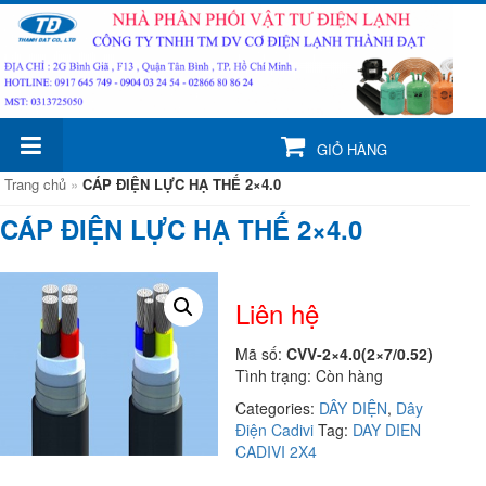
GIỎ HÀNG
Trang chủ
»
CÁP ĐIỆN LỰC HẠ THẾ 2×4.0
CÁP ĐIỆN LỰC HẠ THẾ 2×4.0
Liên hệ
Mã số:
CVV-2×4.0(2×7/0.52)
Tình trạng: Còn hàng
Categories:
DÂY DIỆN
,
Dây
Điện Cadivi
Tag:
DAY DIEN
CADIVI 2X4