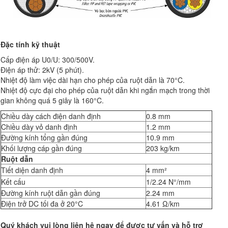
Đặc tính kỹ thuật
Cấp điện áp U0/U: 300/500V.
Điện áp thử: 2kV (5 phút).
Nhiệt độ làm việc dài hạn cho phép của ruột dẫn là 70°C.
Nhiệt độ cực đại cho phép của ruột dẫn khi ngắn mạch trong thời
gian không quá 5 giây là 160°C.
Chiều dày cách điện danh định
0.8 mm
Chiều dày vỏ danh định
1.2 mm
Đường kính tổng gần đúng
10.9 mm
Khối lượng cáp gần đúng
203 kg/km
Ruột dẫn
Tiết diện danh định
4 mm²
Kết cấu
1/2.24 N°/mm
Đường kính ruột dẫn gần đúng
2.24 mm
Điện trở DC tối đa ở 20°C
4.61 Ω/km
Quý khách
vui lòng l
iên hệ ngay để được tư vấn và hỗ trợ