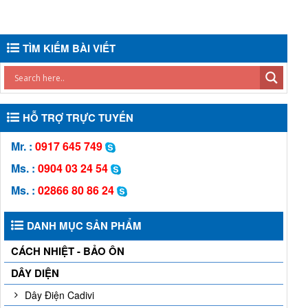
TÌM KIẾM BÀI VIẾT
HỖ TRỢ TRỰC TUYẾN
Mr. :
0917 645 749
Ms. :
0904 03 24 54
Ms. :
02866 80 86 24
DANH MỤC SẢN PHẨM
CÁCH NHIỆT - BẢO ÔN
DÂY DIỆN
Dây Điện Cadivi