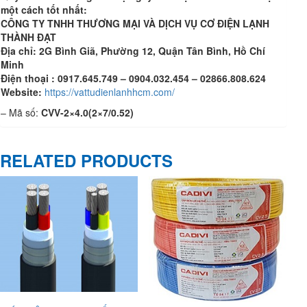
một cách tốt nhất
:
CÔNG TY TNHH THƯƠNG MẠI VÀ DỊCH VỤ CƠ ĐIỆN LẠNH
THÀNH ĐẠT
Địa chỉ: 2G Bình Giã, Phường 12, Quận Tân Bình, Hồ Chí
Minh
Điện thoại : 0917.645.749 – 0904.032.454 – 02866.808.624
Website:
https://vattudienlanhhcm.com/
– Mã số:
CVV-2×4.0(2×7/0.52)
RELATED PRODUCTS