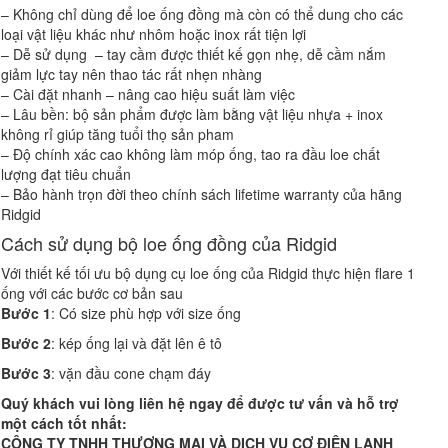
– Không chỉ dùng để loe ống đồng mà còn có thể dung cho các
loại vật liệu khác như nhôm hoặc inox rất tiện lợi
– Dễ sử dụng – tay cầm được thiết kế gọn nhẹ, dễ cầm nắm
giảm lực tay nên thao tác rất nhẹn nhàng
– Cài đặt nhanh – nâng cao hiệu suất làm việc
– Lâu bền: bộ sản phẩm được làm bằng vật liệu nhựa + inox
không rỉ giúp tăng tuổi thọ sản pham
– Độ chính xác cao không làm móp ống, tao ra đầu loe chất
lượng đạt tiêu chuẩn
– Bảo hành trọn đời theo chính sách lifetime warranty của hãng
Ridgid
Cách sử dụng bộ loe ống đồng của Ridgid
Với thiết kế tối ưu bộ dụng cụ loe ống của Ridgid thực hiện flare 1
ống với các bước cơ bản sau
Bước 1
: Có size phù hợp với size ống
Bước 2
: kép ống lại và đặt lên ê tô
Bước 3
: vặn đầu cone chạm đáy
Quý khách
vui lòng l
iên hệ ngay để được tư vấn và hỗ trợ
một cách tốt nhất
:
CÔNG TY TNHH THƯƠNG MẠI VÀ DỊCH VỤ CƠ ĐIỆN LẠNH