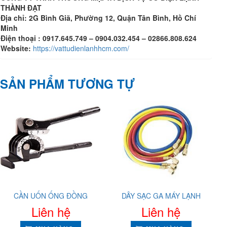
THÀNH ĐẠT
Địa chỉ: 2G Bình Giã, Phường 12, Quận Tân Bình, Hồ Chí
Minh
Điện thoại : 0917.645.749 – 0904.032.454 – 02866.808.624
Website:
https://vattudienlanhhcm.com/
SẢN PHẨM TƯƠNG TỰ
CẦN UỐN ỐNG ĐỒNG
DÂY SẠC GA MÁY LẠNH
Liên hệ
Liên hệ