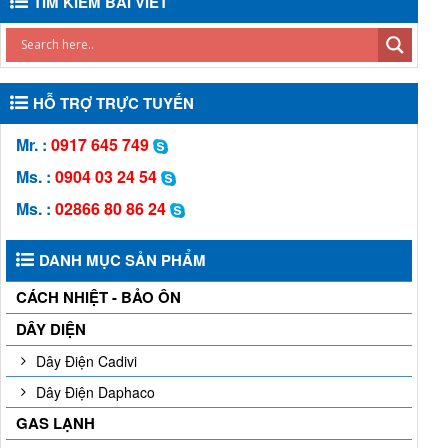
TÌM KIẾM BÀI VIẾT
HỖ TRỢ TRỰC TUYẾN
Mr. :
0917 645 749
Ms. :
0904 03 24 54
Ms. :
02866 80 86 24
DANH MỤC SẢN PHẨM
CÁCH NHIỆT - BẢO ÔN
DÂY DIỆN
Dây Điện Cadivi
Dây Điện Daphaco
GAS LẠNH