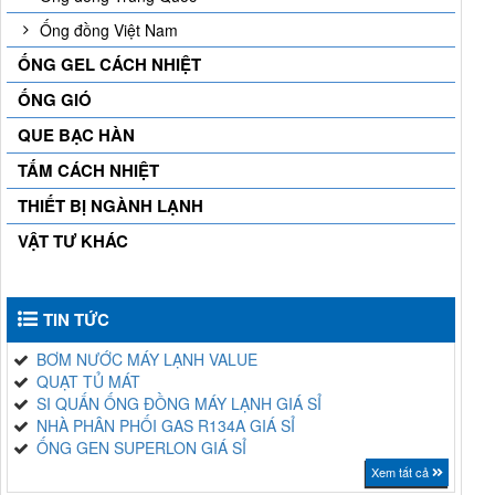
Ống đồng Việt Nam
ỐNG GEL CÁCH NHIỆT
ỐNG GIÓ
QUE BẠC HÀN
TẤM CÁCH NHIỆT
THIẾT BỊ NGÀNH LẠNH
VẬT TƯ KHÁC
TIN TỨC
BƠM NƯỚC MÁY LẠNH VALUE
QUẠT TỦ MÁT
SI QUẤN ỐNG ĐỒNG MÁY LẠNH GIÁ SỈ
NHÀ PHÂN PHỐI GAS R134A GIÁ SỈ
ỐNG GEN SUPERLON GIÁ SỈ
Xem tất cả