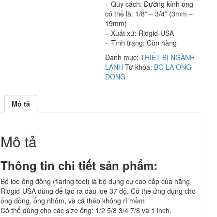
– Quy cách: Đường kính ống
có thể lã: 1/8” – 3/4” (3mm –
19mm)
– Xuất xứ: Ridgid-USA
– Tình trạng: Còn hàng
Danh mục:
THIẾT BỊ NGÀNH
LẠNH
Từ khóa:
BO LA ONG
DONG
Mô tả
Mô tả
Thông tin chi tiết sản phẩm:
Bộ loe ống đồng (flaring tool) là bộ dụng cụ cao cấp của hãng
Ridgid-USA dùng để tạo ra đầu loe 37 độ. Có thể ứng dụng cho
ống đồng, ống nhôm, và cả thép không rỉ mềm
Có thể dùng cho các size ống: 1/2 5/8 3/4 7/8 và 1 inch.