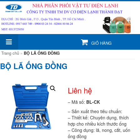
GIỎ HÀNG
Trang chủ
»
BỘ LÃ ỐNG ĐỒNG
BỘ LÃ ỐNG ĐỒNG
Liên hệ
– Mã số:
BL-CK
– Sản xuất theo tiêu chuẩn:
– Thiết kế: Chuyên dụng, thích
hợp cho nhiều kích thước ống
– Công dụng: lã, nong, cắt, uốn
ống đồng