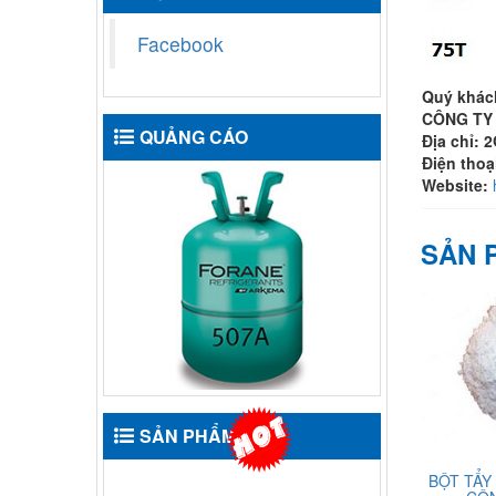
Facebook
Quý khá
CÔNG TY 
QUẢNG CÁO
Địa chỉ: 
Điện thoạ
Website:
SẢN 
SẢN PHẨM
BỘT TẨY