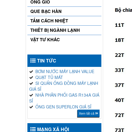
ỐNG GIÓ
QUE BẠC HÀN
TẤM CÁCH NHIỆT
THIẾT BỊ NGÀNH LẠNH
VẬT TƯ KHÁC
TIN TỨC
BƠM NƯỚC MÁY LẠNH VALUE
QUẠT TỦ MÁT
SI QUẤN ỐNG ĐỒNG MÁY LẠNH
GIÁ SỈ
NHÀ PHÂN PHỐI GAS R134A GIÁ
SỈ
ỐNG GEN SUPERLON GIÁ SỈ
Xem tất cả
MẠNG XÃ HỘI