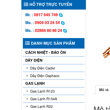
HỖ TRỢ TRỰC TUYẾN
Mr. :
0917 645 749
Ms. :
0904 03 24 54
Ms. :
02866 80 86 24
DANH MỤC SẢN PHẨM
CÁCH NHIỆT - BẢO ÔN
DÂY DIỆN
Dây Điện Cadivi
Dây Điện Daphaco
GAS LẠNH
Mô tả
Gas Lạnh R123
Gas Lạnh R134A
Mô t
Gas Lạnh R22