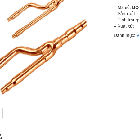
– Mã số:
BC
– Sản xuất t
– Tình trạng
– Xuất xứ:
Danh mục:
ả