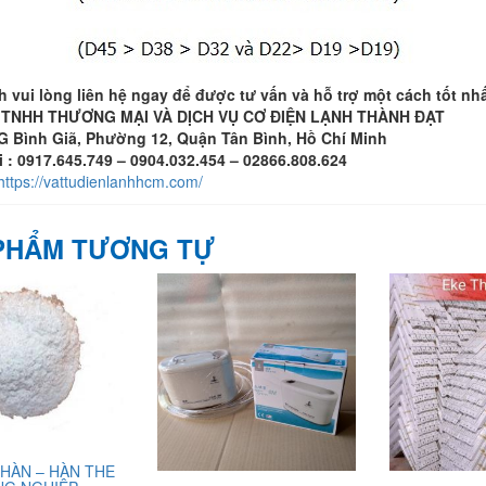
ch
vui lòng l
iên hệ ngay để được tư vấn và hỗ trợ một cách tốt nh
TNHH THƯƠNG MẠI VÀ DỊCH VỤ CƠ ĐIỆN LẠNH THÀNH ĐẠT
2G Bình Giã, Phường 12, Quận Tân Bình, Hồ Chí Minh
i : 0917.645.749 – 0904.032.454 – 02866.808.624
https://vattudienlanhhcm.com/
PHẨM TƯƠNG TỰ
 HÀN – HÀN THE