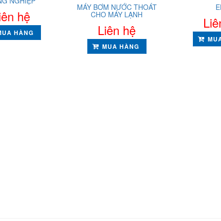
NG NGHIỆP
MÁY BƠM NƯỚC THOÁT
E
iên hệ
CHO MÁY LẠNH
Liê
Liên hệ
MUA HÀNG
MU
MUA HÀNG