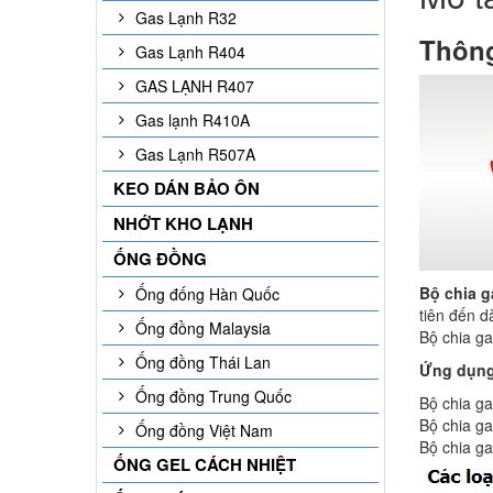
Gas Lạnh R32
Thông
Gas Lạnh R404
GAS LẠNH R407
Gas lạnh R410A
Gas Lạnh R507A
KEO DÁN BẢO ÔN
NHỚT KHO LẠNH
ỐNG ĐỒNG
Bộ chia g
Ống đống Hàn Quốc
tiên đến d
Ống đồng Malaysia
Bộ chia ga
Ống đồng Thái Lan
Ứng dụn
Ống đồng Trung Quốc
Bộ chia ga
Bộ chia ga
Ống đồng Việt Nam
Bộ chia ga
ỐNG GEL CÁCH NHIỆT