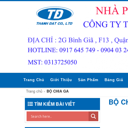
Trang Chủ
Giới Thiệu
Sản Phẩm
Bảng Giá
Trang chủ
»
BỘ CHIA GA
BỘ C
TÌM KIẾM BÀI VIẾT