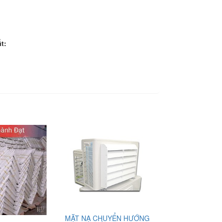
ất
:
MẶT NẠ CHUYỂN HƯỚNG