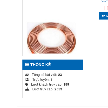
CÔ
L
ỐNG ĐỒNG TRUNG QUỐC
THỐNG KÊ
HUAHONG DẠNG CUỘN
Tổng số bài viết:
23
10,000
₫
Trực tuyến:
1
MUA HÀNG
Lượt khách truy cập:
189
Lượt truy cập:
2553