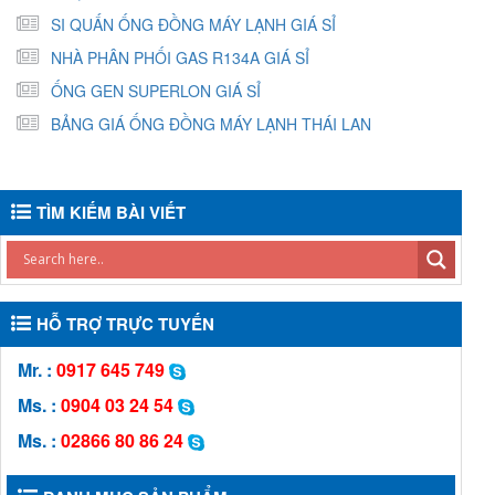
SI QUẤN ỐNG ĐỒNG MÁY LẠNH GIÁ SỈ
NHÀ PHÂN PHỐI GAS R134A GIÁ SỈ
ỐNG GEN SUPERLON GIÁ SỈ
BẢNG GIÁ ỐNG ĐỒNG MÁY LẠNH THÁI LAN
TÌM KIẾM BÀI VIẾT
HỖ TRỢ TRỰC TUYẾN
Mr. :
0917 645 749
Ms. :
0904 03 24 54
Ms. :
02866 80 86 24