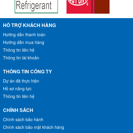
ỐNG ĐỒNG TRUNG
ỐNG ĐỒNG THÁI LAN PHI
HỖ TRỢ KHÁCH HÀNG
QUỐC HAILIANG DẠNG
Φ6(0.51)-Φ10(0.51)
CÂY
Hướng dẫn thanh toán
Liên Hệ
Liên Hệ
Hướng dẫn mua hàng
MUA HÀNG
MUA HÀNG
Thông tin liên hệ
Thông tin tài khoản
THÔNG TIN CÔNG TY
Dự án đã thực hiện
Hồ sơ năng lực
Thông tin liên hệ
CHÍNH SÁCH
Chính sách bảo hành
Chính sách bảo mật khách hàng