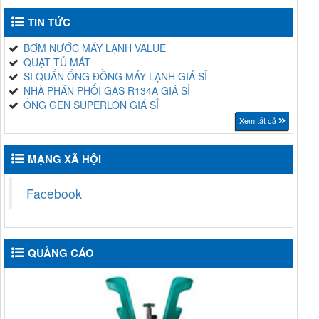
TIN TỨC
BƠM NƯỚC MÁY LẠNH VALUE
QUẠT TỦ MÁT
SI QUẤN ỐNG ĐỒNG MÁY LẠNH GIÁ SỈ
NHÀ PHÂN PHỐI GAS R134A GIÁ SỈ
ỐNG GEN SUPERLON GIÁ SỈ
Xem tất cả
MẠNG XÃ HỘI
Facebook
QUẢNG CÁO